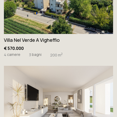
Villa Nel Verde A Vigheffio
€ 570.000
camere
bagni
2
4
3
200 m