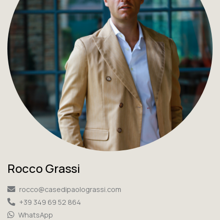
Rocco Grassi
rocco@casedipaolograssi.com
+39 349 69 52 864
WhatsApp