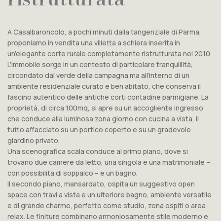
A Casalbaroncolo, a pochi minuti dalla tangenziale di Parma,
proponiamo in vendita una villetta a schiera inserita in
un’elegante corte rurale completamente ristrutturata nel 2010.
L’immobile sorge in un contesto di particolare tranquillità,
circondato dal verde della campagna ma all’interno di un
ambiente residenziale curato e ben abitato, che conserva il
fascino autentico delle antiche corti contadine parmigiane. La
proprietà, di circa 100mq, si apre su un accogliente ingresso
che conduce alla luminosa zona giorno con cucina a vista, il
tutto affacciato su un portico coperto e su un gradevole
giardino privato.
Una scenografica scala conduce al primo piano, dove si
trovano due camere da letto, una singola e una matrimoniale –
con possibilità di soppalco – e un bagno.
Il secondo piano, mansardato, ospita un suggestivo open
space con travi a vista e un ulteriore bagno, ambiente versatile
e di grande charme, perfetto come studio, zona ospiti o area
relax. Le finiture combinano armoniosamente stile moderno e