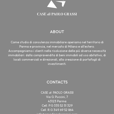
ABOUT
Come studio di consulenza immobiliare operiamo nel territorio di
Parma e provincia, nel mercato di Milano e all’estero.
Accompagniamo i clienti nella risoluzione delle più diverse necessità
immobiliari: dalla compravendita di beni immobili ad uso abitativo, di
locali commerciali e direzionali, alla creazione di portafogli di
investimenti.
CONTACTS
CASE
di
PAOLO GRASSI
Via G. Puccini, 7
43123 Parma
Cell. P.G 335 52 51 329
Cell. R.G 349 69 52 864