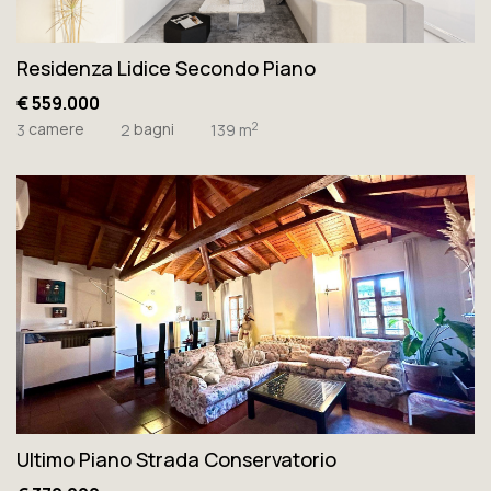
Residenza Lidice Secondo Piano
€ 559.000
camere
bagni
2
3
2
139 m
Ultimo Piano Strada Conservatorio