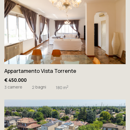
Appartamento Vista Torrente
€ 450.000
camere
bagni
2
3
2
180 m