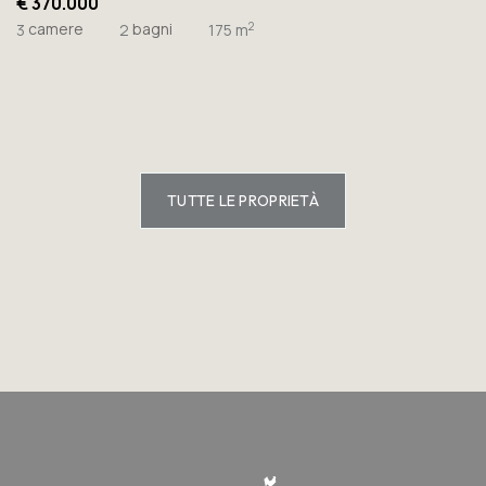
€ 370.000
camere
bagni
2
3
2
175 m
TUTTE LE PROPRIETÀ