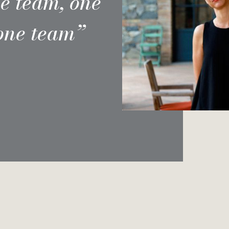
ne team, one
 one team”