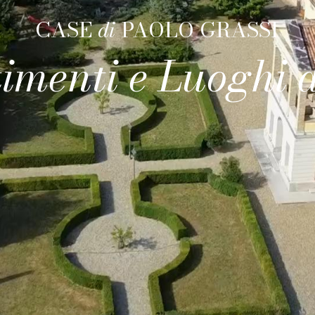
CASE
di
PAOLO GRASSI
timenti e Luoghi d