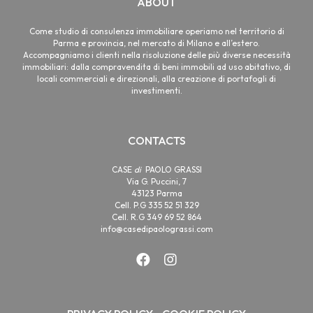
ABOUT
Come studio di consulenza immobiliare operiamo nel territorio di
Parma e provincia, nel mercato di Milano e all’estero.
Accompagniamo i clienti nella risoluzione delle più diverse necessità
immobiliari: dalla compravendita di beni immobili ad uso abitativo, di
locali commerciali e direzionali, alla creazione di portafogli di
investimenti.
CONTACTS
CASE
di
PAOLO GRASSI
Via G. Puccini, 7
43123 Parma
Cell. P.G 335 52 51 329
Cell. R.G 349 69 52 864
info@casedipaolograssi.com