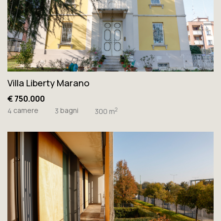
Villa Liberty Marano
€ 750.000
camere
bagni
2
4
3
300 m