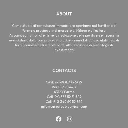
ABOUT
Come studio di consulenza immobiliare operiamo nel territorio di
Parma e provincia, nel mercato di Milano e all’estero.
Accompagniamo i clienti nella risoluzione delle più diverse necessità
immobiliari: dalla compravendita di beni immobili ad uso abitativo, di
locali commerciali e direzionali, alla creazione di portafogli di
investimenti.
CONTACTS
CASE
di
PAOLO GRASSI
Via G. Puccini, 7
43123 Parma
Cell. P.G 335 52 51 329
Cell. R.G 349 69 52 864
info@casedipaolograssi.com