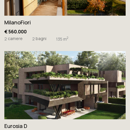
MilanoFiori
€ 560.000
camere
bagni
2
2
2
135 m
Eurosia D