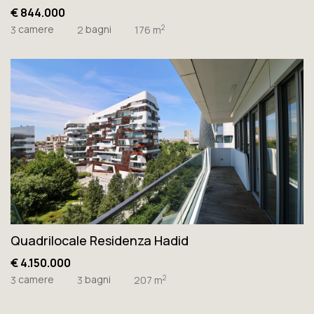
€ 844.000
camere
bagni
2
3
2
176 m
Quadrilocale Residenza Hadid
€ 4.150.000
camere
bagni
2
3
3
207 m