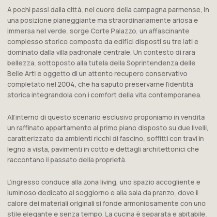
A pochi passi dalla città, nel cuore della campagna parmense, in
una posizione pianeggiante ma straordinariamente ariosa e
immersa nel verde, sorge Corte Palazzo, un affascinante
complesso storico composto da edifici disposti su tre lati e
dominato dalla villa padronale centrale. Un contesto di rara
bellezza, sottoposto alla tutela della Soprintendenza delle
Belle Arti e oggetto di un attento recupero conservativo
completato nel 2004, che ha saputo preservarne l’identità
storica integrandola con i comfort della vita contemporanea.
All’interno di questo scenario esclusivo proponiamo in vendita
un raffinato appartamento al primo piano disposto su due livelli,
caratterizzato da ambienti ricchi di fascino, soffitti con travi in
legno a vista, pavimenti in cotto e dettagli architettonici che
raccontano il passato della proprietà.
L’ingresso conduce alla zona living, uno spazio accogliente e
luminoso dedicato al soggiorno e alla sala da pranzo, dove il
calore dei materiali originali si fonde armoniosamente con uno
stile elegante e senza tempo. La cucina è separata e abitabile,