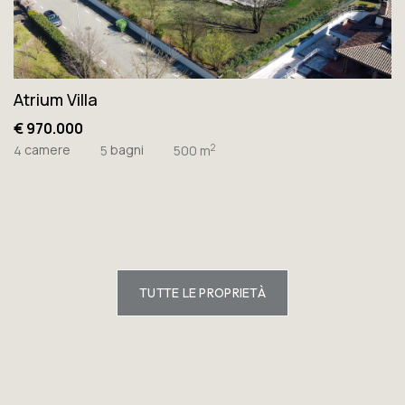
Atrium Villa
€ 970.000
camere
bagni
2
4
5
500 m
TUTTE LE PROPRIETÀ