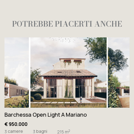
POTREBBE PIACERTI ANCHE
Barchessa Open Light A Mariano
€ 950.000
camere
bagni
2
3
3
215 m