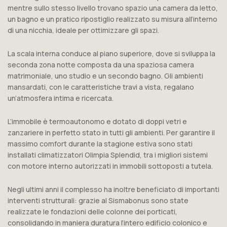
mentre sullo stesso livello trovano spazio una camera da letto,
un bagno e un pratico ripostiglio realizzato su misura all’interno
di una nicchia, ideale per ottimizzare gli spazi.
La scala interna conduce al piano superiore, dove si sviluppa la
seconda zona notte composta da una spaziosa camera
matrimoniale, uno studio e un secondo bagno. Gli ambienti
mansardati, con le caratteristiche travi a vista, regalano
un’atmosfera intima e ricercata.
L’immobile è termoautonomo e dotato di doppi vetri e
zanzariere in perfetto stato in tutti gli ambienti. Per garantire il
massimo comfort durante la stagione estiva sono stati
installati climatizzatori Olimpia Splendid, tra i migliori sistemi
con motore interno autorizzati in immobili sottoposti a tutela.
Negli ultimi anni il complesso ha inoltre beneficiato di importanti
interventi strutturali: grazie al Sismabonus sono state
realizzate le fondazioni delle colonne dei porticati,
consolidando in maniera duratura l’intero edificio colonico e