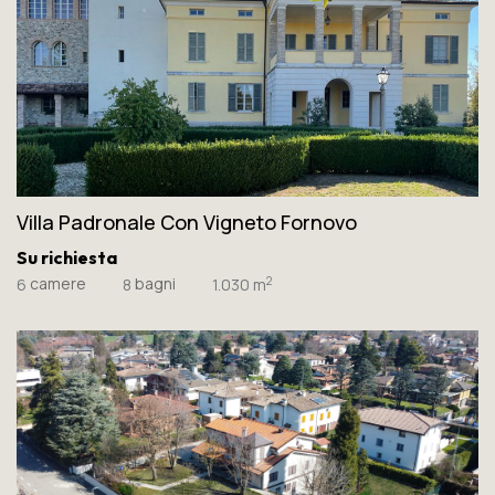
Villa Padronale Con Vigneto Fornovo
Su richiesta
camere
bagni
2
6
8
1.030 m