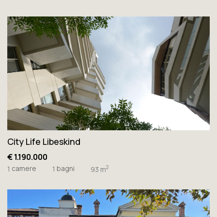
City Life Libeskind
€ 1.190.000
camere
bagni
2
1
1
93 m