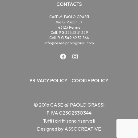
CONTACTS
CASE
di
PAOLO GRASSI
Via G. Puccini, 7
43123 Parma
Cell. P.G 335 52 51 329
Cell. R.G 349 69 52 864
info@casedipaolograssi.com
PRIVACY POLICY
-
COOKIE POLICY
© 2016 CASE
di
PAOLO GRASSI
P.IVA 02502530344
Tutti i diritti sono riservati
Designed by
ASSOCREATIVE