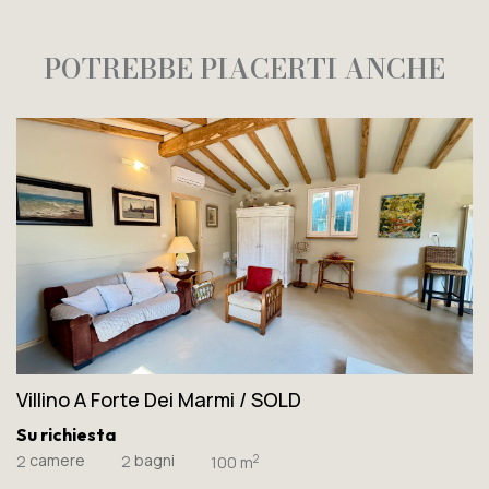
POTREBBE PIACERTI ANCHE
Villino A Forte Dei Marmi / SOLD
Su richiesta
camere
bagni
2
2
2
100 m