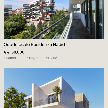
Quadrilocale Residenza Hadid
€ 4.150.000
camere
bagni
2
3
3
207 m