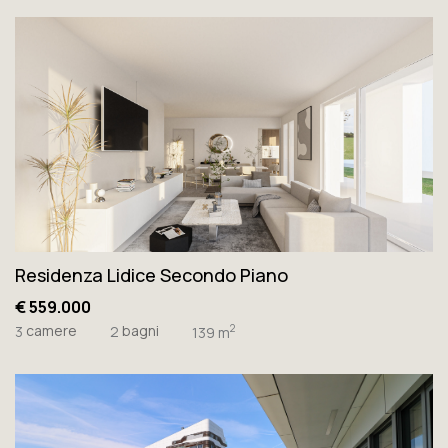
Residenza Lidice Secondo Piano
€ 559.000
camere
bagni
2
3
2
139 m